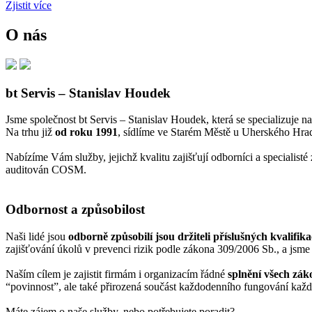
Zjistit více
O nás
bt Servis – Stanislav Houdek
Jsme společnost bt Servis – Stanislav Houdek, která se specializuje n
Na trhu již
od roku 1991
, sídlíme ve Starém Městě u Uherského Hrad
Nabízíme Vám služby, jejichž kvalitu zajišťují odborníci a specialis
auditován COSM.
Odbornost a způsobilost
Naši lidé jsou
odborně způsobilí jsou držiteli příslušných kvalifik
zajišťování úkolů v prevenci rizik podle zákona 309/2006 Sb., a jsme
Naším cílem je zajistit firmám i organizacím řádné
splnění všech zák
“povinnost”, ale také přirozená součást každodenního fungování každ
Máte zájem o naše služby, nebo potřebujete poradit?