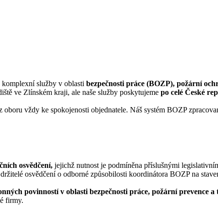
a komplexní služby v oblasti
bezpečnosti práce (BOZP), požární ochra
iště ve Zlínském kraji, ale naše služby poskytujeme
po celé České rep
té z oboru vždy ke spokojenosti objednatele. Náš systém BOZP zpracova
ačních osvědčení,
jejichž nutnost je podmíněna příslušnými legislativní
 držitelé osvědčení o odborné způsobilosti koordinátora BOZP na stave
onných povinností v oblasti bezpečnosti práce, požární prevence a 
é firmy.