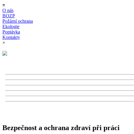
≡
O nás
BOZP
Požární ochrana
Ekologie
Poptávka
Kontakty
×
Bezpečnost a ochrana zdraví při práci