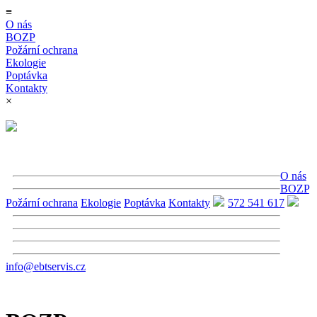
≡
O nás
BOZP
Požární ochrana
Ekologie
Poptávka
Kontakty
×
O nás
BOZP
Požární ochrana
Ekologie
Poptávka
Kontakty
572 541 617
info@ebtservis.cz