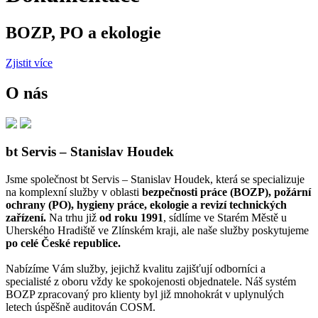
BOZP, PO a ekologie
Zjistit více
O nás
bt Servis – Stanislav Houdek
Jsme společnost bt Servis – Stanislav Houdek, která se specializuje
na komplexní služby v oblasti
bezpečnosti práce (BOZP), požární
ochrany (PO), hygieny práce, ekologie a revizí technických
zařízení.
Na trhu již
od roku 1991
, sídlíme ve Starém Městě u
Uherského Hradiště ve Zlínském kraji, ale naše služby poskytujeme
po celé České republice.
Nabízíme Vám služby, jejichž kvalitu zajišťují odborníci a
specialisté z oboru vždy ke spokojenosti objednatele. Náš systém
BOZP zpracovaný pro klienty byl již mnohokrát v uplynulých
letech úspěšně auditován COSM.